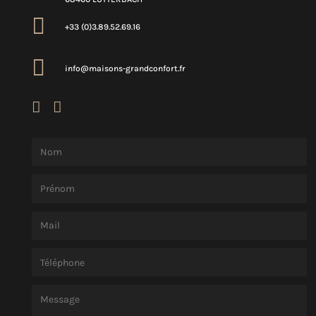

+33 (0)3.89.52.69.16

info@maisons-grandconfort.fr

