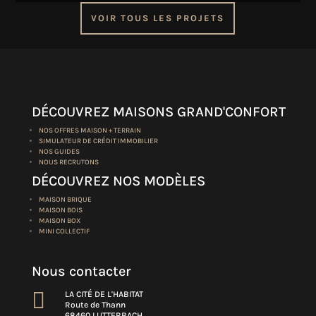
VOIR TOUS LES PROJETS
DÉCOUVREZ MAISONS GRAND'CONFORT
NOS OFFRES MAISON + TERRAIN
SIMULATEUR DE CRÉDIT IMMOBILIER
NOS GUIDES
NOUS RECRUTONS
DÉCOUVREZ NOS MODÈLES
MAISON BRIQUE
MAISON BOIS
MAISON BOX
MINI COLLECTIF
Nous contacter

LA CITÉ DE L'HABITAT
Route de Thann
68460 LUTTERBACH