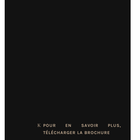
Au rez-de-chaussée, une cuisine
avec îlot et ouverte sur la salle à
manger et le salon, rend ce
secteur très convivial. Des portes
patios situées à l’arrière de la
maison ainsi que plusieurs
fenêtres contribuent à fournir
beaucoup de belle lumière
naturelle au rez-de-chaussée. À
l’étage trois belles chambres et
une mezzanine.
La suite parentale avec une salle
d’eau et l’accès direct en loggia.
POUR EN SAVOIR PLUS,
TÉLÉCHARGER LA BROCHURE