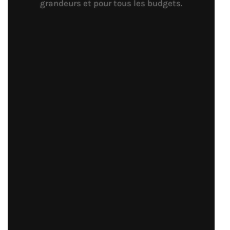
grandeurs et pour tous les budgets.
Maisons Jumelées -
TERRASSES BLANCHES
- 5 pièces
120 m2
Afin d’offrir des alternatives au
marché et ainsi amoindrir les
coûts globaux en forte hausse à la
suite de la montée importante du
prix des terrains, la construction
de ce type d’habitation devient
une alternative intéressante.