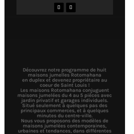
Découvrez notre programme de huit
maisons jumelles Rotomahana
en duplex et devenez propriétaire au
coeur de Saint Louis !
Les maisons Rotomahana conjuguent
maisons jumelées du 4 au 5 pièces avec
jardin privatif et garages individuels.
Situé seulement à quelques pas des
principaux commerces, et à quelques
minutes du centre-ville.
Nous vous proposons des modèles de
maisons jumelées contemporaines,
urbaines et tendances, dans différentes