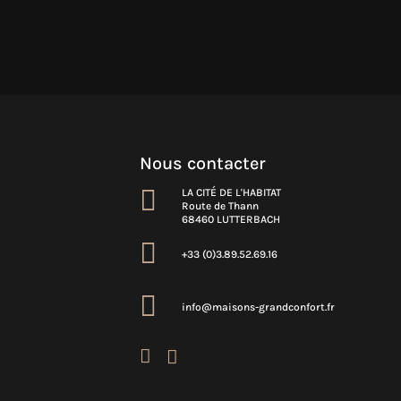
Nous contacter

LA CITÉ DE L'HABITAT
Route de Thann
68460 LUTTERBACH

+33 (0)3.89.52.69.16

info@maisons-grandconfort.fr

