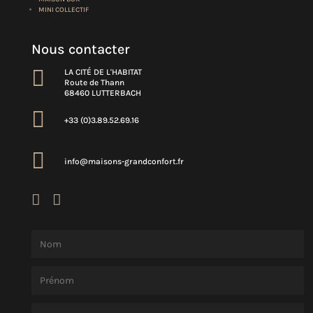
MINI COLLECTIF
Nous contacter

LA CITÉ DE L'HABITAT
Route de Thann
68460 LUTTERBACH

+33 (0)3.89.52.69.16

info@maisons-grandconfort.fr

