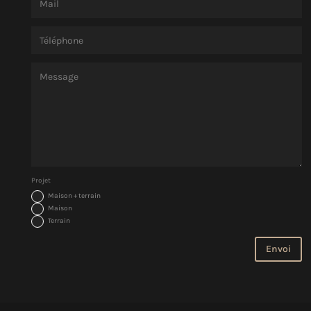
Projet
Maison + terrain
Maison
Terrain
Envoi