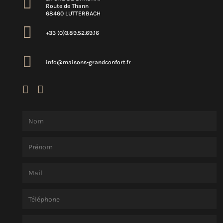

Route de Thann
68460 LUTTERBACH

+33 (0)3.89.52.69.16

info@maisons-grandconfort.fr

