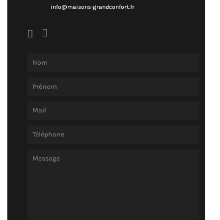
info@maisons-grandconfort.fr

