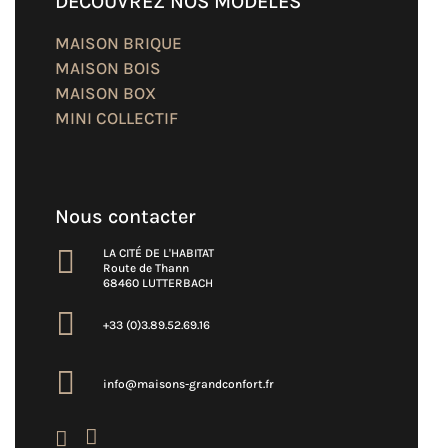
DÉCOUVREZ NOS MODÈLES
MAISON BRIQUE
MAISON BOIS
MAISON BOX
MINI COLLECTIF
Nous contacter

LA CITÉ DE L'HABITAT
Route de Thann
68460 LUTTERBACH

+33 (0)3.89.52.69.16

info@maisons-grandconfort.fr

