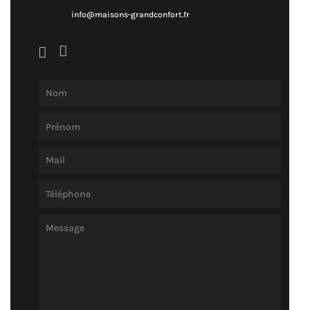
info@maisons-grandconfort.fr

